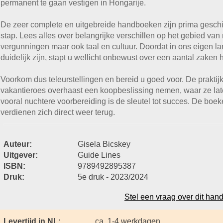
permanent te gaan vestigen in Hongarije.
De zeer complete en uitgebreide handboeken zijn prima geschik
stap. Lees alles over belangrijke verschillen op het gebied va
vergunningen maar ook taal en cultuur. Doordat in ons eigen 
duidelijk zijn, stapt u wellicht onbewust over een aantal zaken
Voorkom dus teleurstellingen en bereid u goed voor. De praktijk
vakantieroes overhaast een koopbeslissing nemen, waar ze late
vooral nuchtere voorbereiding is de sleutel tot succes. De boe
verdienen zich direct weer terug.
Auteur:
Gisela Bicskey
Uitgever:
Guide Lines
ISBN:
9789492895387
Druk:
5e druk - 2023/2024
Stel een vraag over dit han
Levertijd in NL:
ca. 1-4 werkdagen