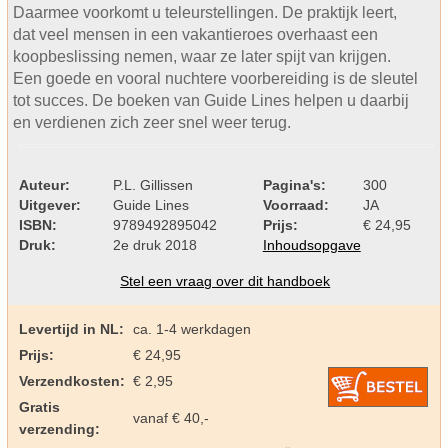
Daarmee voorkomt u teleurstellingen. De praktijk leert,
dat veel mensen in een vakantieroes overhaast een
koopbeslissing nemen, waar ze later spijt van krijgen.
Een goede en vooral nuchtere voorbereiding is de sleutel
tot succes. De boeken van Guide Lines helpen u daarbij
en verdienen zich zeer snel weer terug.
Auteur:
P.L. Gillissen
Pagina's:
300
Uitgever:
Guide Lines
Voorraad:
JA
ISBN:
9789492895042
Prijs:
€ 24,95
Druk:
2e druk 2018
Inhoudsopgave
Stel een vraag over dit handboek
Levertijd in NL:
ca. 1-4 werkdagen
Prijs:
€ 24,95
Verzendkosten:
€ 2,95
Gratis
vanaf € 40,-
verzending: