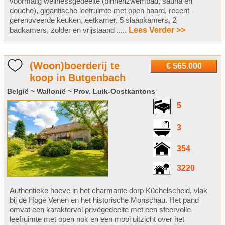
voormalig wellnessgedeelte (binnenzwembad, sauna en
douche), gigantische leefruimte met open haard, recent
gerenoveerde keuken, eetkamer, 5 slaapkamers, 2
badkamers, zolder en vrijstaand .....
Lees Verder >>
(Woon)boerderij te
€ 565.000
koop in Butgenbach
België ~ Wallonië ~ Prov. Luik-Oostkantons
5
3
354
3220
Authentieke hoeve in het charmante dorp Küchelscheid, vlak
bij de Hoge Venen en het historische Monschau. Het pand
omvat een karaktervol privégedeelte met een sfeervolle
leefruimte met open nok en een mooi uitzicht over het