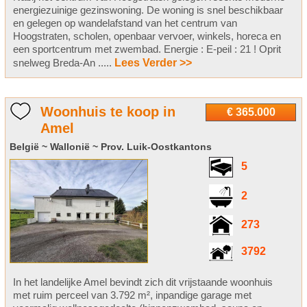
energiezuinige gezinswoning. De woning is snel beschikbaar
en gelegen op wandelafstand van het centrum van
Hoogstraten, scholen, openbaar vervoer, winkels, horeca en
een sportcentrum met zwembad. Energie : E-peil : 21 ! Oprit
snelweg Breda-An .....
Lees Verder >>
Woonhuis te koop in
€ 365.000
Amel
België ~ Wallonië ~ Prov. Luik-Oostkantons
5
2
273
3792
In het landelijke Amel bevindt zich dit vrijstaande woonhuis
met ruim perceel van 3.792 m², inpandige garage met