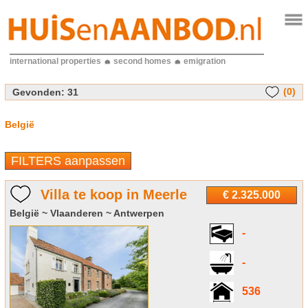
international properties
second homes
emigration
(0)
Gevonden:
31
België
FILTERS aanpassen
Villa te koop in Meerle
€ 2.325.000
België ~ Vlaanderen ~ Antwerpen
-
-
536