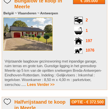
Bungalow te koop in
€ 395.000
Meerle
België ~ Vlaanderen ~ Antwerpen
2
1
197
1076
Vrijstaande laagbouw gezinswoning met inpandige garage,
ruim terras en grote tuin. Gunstige ligging in het grensdorp
Meerle op 5 km van de opritten snelwegen Breda-Antwerpen-
Eindhoven-Rotterdam. Indeling : Gelijkvloers : Inkomhal :
tegelvloer. Woonkamer : 8,50 m x 4,00 m : parketvloer,
sierschou .....
Lees Verder >>
Halfvrijstaand te koop
OPTIE - € 372.500
in Meerle