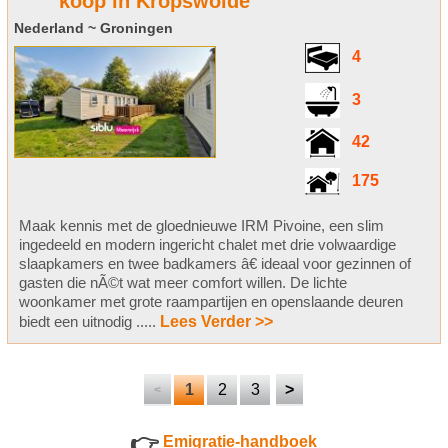
koop in Kropswolde
Nederland ~ Groningen
4
3
42
175
Maak kennis met de gloednieuwe IRM Pivoine, een slim
ingedeeld en modern ingericht chalet met drie volwaardige
slaapkamers en twee badkamers â€ ideaal voor gezinnen of
gasten die nÃ©t wat meer comfort willen. De lichte
woonkamer met grote raampartijen en openslaande deuren
biedt een uitnodig .....
Lees Verder >>
1
2
3
>
<
👉
Emigratie-handboek