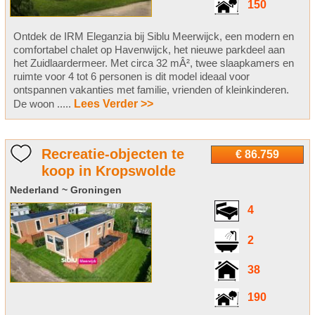
150
Ontdek de IRM Eleganzia bij Siblu Meerwijck, een modern en
comfortabel chalet op Havenwijck, het nieuwe parkdeel aan
het Zuidlaardermeer. Met circa 32 mÂ², twee slaapkamers en
ruimte voor 4 tot 6 personen is dit model ideaal voor
ontspannen vakanties met familie, vrienden of kleinkinderen.
De woon .....
Lees Verder >>
Recreatie-objecten te
€ 86.759
koop in Kropswolde
Nederland ~ Groningen
4
2
38
190