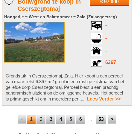
Bouwgrond te koop in
€ 97.000
Cserszegtomaj
Hongarije ~ West en Balatonmeer ~ Zala (Zalaegerszeg)
-
-
-
6367
Grondstuk in Cserszegtomaj, Zala. Hier koopt u een perceel
van maar liefst 6.367 m2 groot in een rustige zijstraat van het
geliefde dorp Cserszegtomaj. Perceel biedt u een prachtig
panoramisch uitzicht op de omliggende heuvels. Het perceel
is prima geschikt om in meerdere per .....
Lees Verder >>
1
2
3
4
5
6
53
>
<
....