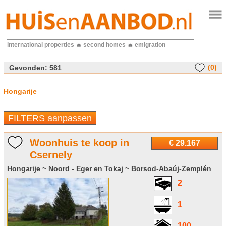
international properties
second homes
emigration
(0)
Gevonden:
581
Hongarije
FILTERS aanpassen
Woonhuis te koop in
€ 29.167
Csernely
Hongarije ~ Noord - Eger en Tokaj ~ Borsod-Abaúj-Zemplén
2
1