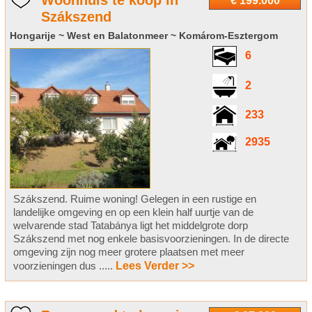
Woonhuis te koop in
€ 199.000
Szákszend
Hongarije ~ West en Balatonmeer ~ Komárom-Esztergom
6
2
233
2935
Szákszend. Ruime woning! Gelegen in een rustige en
landelijke omgeving en op een klein half uurtje van de
welvarende stad Tatabánya ligt het middelgrote dorp
Szákszend met nog enkele basisvoorzieningen. In de directe
omgeving zijn nog meer grotere plaatsen met meer
voorzieningen dus .....
Lees Verder >>