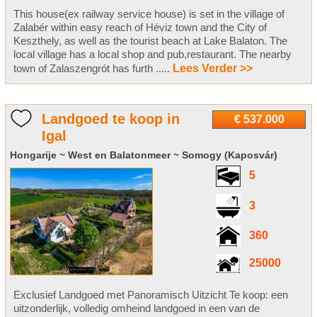
This house(ex railway service house) is set in the village of
Zalabér within easy reach of Héviz town and the City of
Keszthely, as well as the tourist beach at Lake Balaton. The
local village has a local shop and pub,restaurant. The nearby
town of Zalaszengrót has furth .....
Lees Verder >>
Landgoed te koop in
€ 537.000
Igal
Hongarije ~ West en Balatonmeer ~ Somogy (Kaposvár)
5
3
360
25000
Exclusief Landgoed met Panoramisch Uitzicht Te koop: een
uitzonderlijk, volledig omheind landgoed in een van de