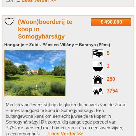
124 .....
Lees Verder >>
(Woon)boerderij te
€ 490.000
koop in
Somogyhárságy
Hongarije ~ Zuid - Pécs en Villány ~ Baranya (Pécs)
5
3
250
7754
Mediterrane levensstijl op de glooiende heuvels van de Zselic
– uniek landgoed te koop in Somogyhárságy! Een
buitengewone kans om een echt juweeltje te kopen in
Somogyhárságy! Dit zorgvuldig aangelegde perceel van
7.754 m², versierd met bomen, struiken en een zwemvijver,
is een droomhuis .....
Lees Verder >>