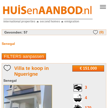
international properties
second homes
emigration
(0)
Gevonden:
57
Senegal
FILTERS aanpassen
Villa te koop in
€ 151.000
Nguerigne
Senegal
3
4