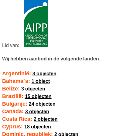
Lid van:
Wij hebben aanbod in de volgende landen:
Argentinië:
3 objecten
Bahama`s:
1 object
Belize:
3 objecten
Brazilië:
15 objecten
Bulgarije:
24 objecten
Canada:
3 objecten
Costa Rica:
2 objecten
Cyprus:
18 objecten
Dominic. republiek:
2 objecten