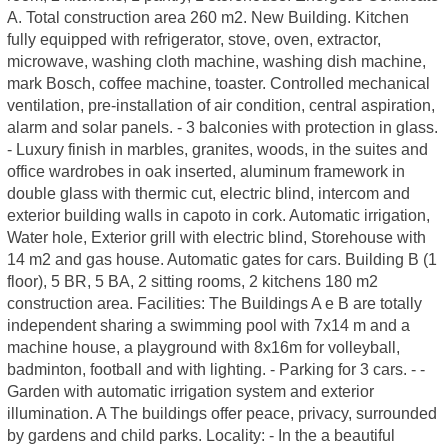
A. Total construction area 260 m2. New Building. Kitchen
fully equipped with refrigerator, stove, oven, extractor,
microwave, washing cloth machine, washing dish machine,
mark Bosch, coffee machine, toaster. Controlled mechanical
ventilation, pre-installation of air condition, central aspiration,
alarm and solar panels. - 3 balconies with protection in glass.
- Luxury finish in marbles, granites, woods, in the suites and
office wardrobes in oak inserted, aluminum framework in
double glass with thermic cut, electric blind, intercom and
exterior building walls in capoto in cork. Automatic irrigation,
Water hole, Exterior grill with electric blind, Storehouse with
14 m2 and gas house. Automatic gates for cars. Building B (1
floor), 5 BR, 5 BA, 2 sitting rooms, 2 kitchens 180 m2
construction area. Facilities: The Buildings A e B are totally
independent sharing a swimming pool with 7x14 m and a
machine house, a playground with 8x16m for volleyball,
badminton, football and with lighting. - Parking for 3 cars. - -
Garden with automatic irrigation system and exterior
illumination. A The buildings offer peace, privacy, surrounded
by gardens and child parks. Locality: - In the a beautiful