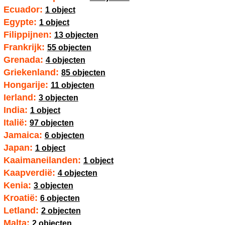
Ecuador:
1 object
Egypte:
1 object
Filippijnen:
13 objecten
Frankrijk:
55 objecten
Grenada:
4 objecten
Griekenland:
85 objecten
Hongarije:
11 objecten
Ierland:
3 objecten
India:
1 object
Italië:
97 objecten
Jamaica:
6 objecten
Japan:
1 object
Kaaimaneilanden:
1 object
Kaapverdië:
4 objecten
Kenia:
3 objecten
Kroatië:
6 objecten
Letland:
2 objecten
Malta:
2 objecten