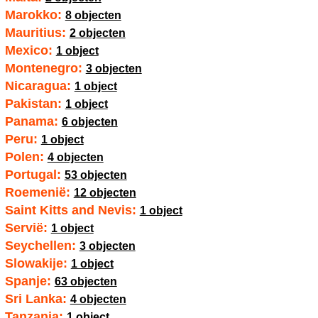
Marokko:
8 objecten
Mauritius:
2 objecten
Mexico:
1 object
Montenegro:
3 objecten
Nicaragua:
1 object
Pakistan:
1 object
Panama:
6 objecten
Peru:
1 object
Polen:
4 objecten
Portugal:
53 objecten
Roemenië:
12 objecten
Saint Kitts and Nevis:
1 object
Servië:
1 object
Seychellen:
3 objecten
Slowakije:
1 object
Spanje:
63 objecten
Sri Lanka:
4 objecten
Tanzania:
1 object