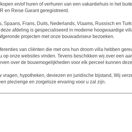
rkopen en/of huren of verhuren van een vakantiehuis in het bui
SGR en Reise Garant geregistreerd.
s, Spaans, Frans, Duits, Nederlands, Vlaams, Russisch en Turk
eze afdeling is gespecialiseerd in moderne hoogwaardige vill
ntal afgeronde projecten met onze bouwadviseur bezoeken.
referenties van cliënten die met ons hun droom villa hebben ger
nt u op onze websites vinden. Tevens beschikken wij over een 
 geven over de bouwmogelijkheden voor elk perceel kunnen deze
 vragen, hypotheken, deviezen en juridische bijstand, Wij ver
n plezierige en zorgeloze ervaring voor u zal zijn.