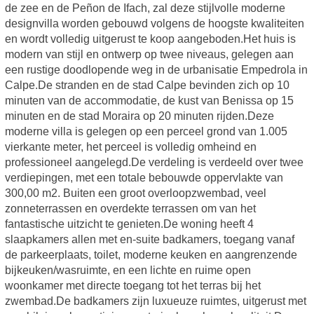
de zee en de Peñon de Ifach, zal deze stijlvolle moderne
designvilla worden gebouwd volgens de hoogste kwaliteiten
en wordt volledig uitgerust te koop aangeboden.Het huis is
modern van stijl en ontwerp op twee niveaus, gelegen aan
een rustige doodlopende weg in de urbanisatie Empedrola in
Calpe.De stranden en de stad Calpe bevinden zich op 10
minuten van de accommodatie, de kust van Benissa op 15
minuten en de stad Moraira op 20 minuten rijden.Deze
moderne villa is gelegen op een perceel grond van 1.005
vierkante meter, het perceel is volledig omheind en
professioneel aangelegd.De verdeling is verdeeld over twee
verdiepingen, met een totale bebouwde oppervlakte van
300,00 m2. Buiten een groot overloopzwembad, veel
zonneterrassen en overdekte terrassen om van het
fantastische uitzicht te genieten.De woning heeft 4
slaapkamers allen met en-suite badkamers, toegang vanaf
de parkeerplaats, toilet, moderne keuken en aangrenzende
bijkeuken/wasruimte, en een lichte en ruime open
woonkamer met directe toegang tot het terras bij het
zwembad.De badkamers zijn luxueuze ruimtes, uitgerust met