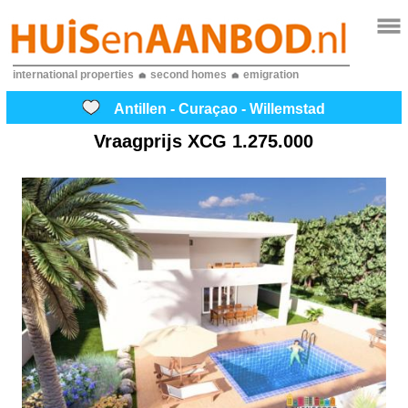
international properties
second homes
emigration
Antillen - Curaçao - Willemstad
Vraagprijs
XCG 1.275.000