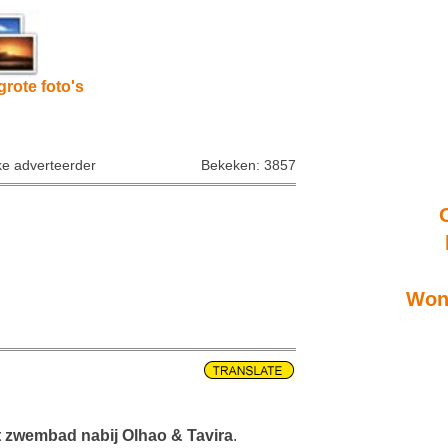
grote foto's
ke adverteerder
Bekeken: 3857
Wone
t zwembad nabij Olhao & Tavira
.