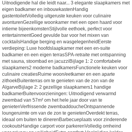
Uitnodigende hal die leidt naar... 3 elegante slaapkamers met
eigen badkamer en inbouwkastenHandig
gastentoiletVolledig uitgeruste keuken voor culinaire
avonturenGezellige woonkamer met een open haard voor
intieme bijeenkomstenStijlvolle eethoek, perfect voor
entertainmentGoed gevulde bar voor het mixen van
cocktailsHandige berging en wasgelegenheidEerste
verdieping: Luxe hoofdslaapkamer met een en-suite
badkamer en een eigen terrasSPA-retraite met ontspanning
met sauna, stoombad en jacuzziBijlage 1: 2 comfortabele
slaapkamers2 moderne badkamersFunctionele keuken voor
culinaire creatiesRuime woon/eetkamer en een aparte
zithoekBuitenterras om te genieten van de zon van de
AlgarveBijlage 2: 2 gezellige slaapkamers1 handige
badkamerBuitenvoorzieningen: Uitnodigend verwarmd
zwembad van 57m² om het hele jaar door van te
genietenVerfrissende zwembaddoucheOntspannende
loungeruimte om van de zon te genietenOverdekt terras,
ideaal om buiten te dinerenBarbecueplaats voor zinderende
cookoutsHandige carport voor parkerenVolledig omheind