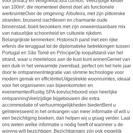
voor privacy en veiligheidExtra comfort: Veelzijdige kelder
van 100m², die momenteel dienst doet als functionele
werkruimteOver de omgeving: Albufeira, met zijn pittoreske
stranden, bruisend nachtleven en charmante oude
binnenstad, boeit bezoekers met zijn onweerstaanbare mix
van natuurlijke schoonheid en culturele rijkdom.
Belangrijkste kenmerken: Historisch pand met een rijke
erfenis die teruggaat tot de diplomatieke betrekkingen tussen
Portugal en São Tomé en PríncipeOp loopafstand van het
strand, waar u moeiteloos aan de kust kunt wonenGeniet van
een duik in het verwarmde zwembad, perfect om het hele jaar
door te ontspannenIntegratie van slimme technologie voor
modern gemak en efficiëntieUitgestrekte woonruimtes, ideaal
voor het organiseren van bijeenkomsten en
evenementenRustig SPA-toevluchtsoord voor heerlijke
ontspanningVeelzijdige bijgebouwen die extra
accommodatie of verhuurmogelijkheden biedenBent u
geïnteresseerd in het ontvangen van meer informatie of wilt u
een bezichtiging boeken, dan helpen wij u graag verder. Laat
ons weten welke informatie u nodig heeft of wanneer u de
woning wilt bezichtigen. Bezichtigingen zijn ook mogelijk