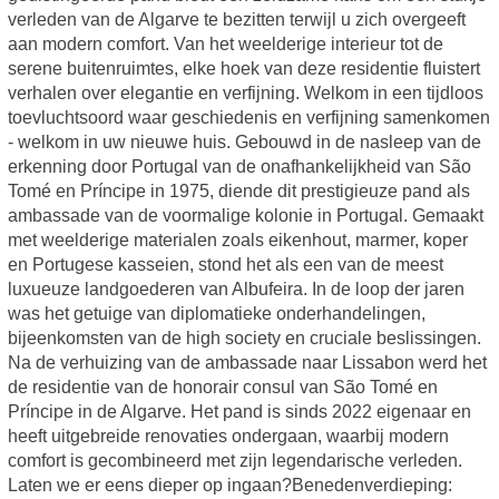
verleden van de Algarve te bezitten terwijl u zich overgeeft
aan modern comfort. Van het weelderige interieur tot de
serene buitenruimtes, elke hoek van deze residentie fluistert
verhalen over elegantie en verfijning. Welkom in een tijdloos
toevluchtsoord waar geschiedenis en verfijning samenkomen
- welkom in uw nieuwe huis. Gebouwd in de nasleep van de
erkenning door Portugal van de onafhankelijkheid van São
Tomé en Príncipe in 1975, diende dit prestigieuze pand als
ambassade van de voormalige kolonie in Portugal. Gemaakt
met weelderige materialen zoals eikenhout, marmer, koper
en Portugese kasseien, stond het als een van de meest
luxueuze landgoederen van Albufeira. In de loop der jaren
was het getuige van diplomatieke onderhandelingen,
bijeenkomsten van de high society en cruciale beslissingen.
Na de verhuizing van de ambassade naar Lissabon werd het
de residentie van de honorair consul van São Tomé en
Príncipe in de Algarve. Het pand is sinds 2022 eigenaar en
heeft uitgebreide renovaties ondergaan, waarbij modern
comfort is gecombineerd met zijn legendarische verleden.
Laten we er eens dieper op ingaan?Benedenverdieping: