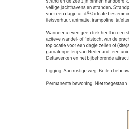
strand en de zee zijn binnen handbere
veilige jachthavens en stranden. Strandp
voor een dagje uit dÃ© ideale bestemming.
fietsverhuur, animatie, trampoline, tafel
Wanneer u even geen trek heeft in een st
actieve wandel- of fietstocht van de pr
toplocatie voor een dagje zeilen of (kite
garnalenpellerij van Nederland: een uni
Deltawerken en het bijbehorende attracti
Ligging: Aan rustige weg, Buiten bebouw
Permanente bewoning: Niet toegestaan