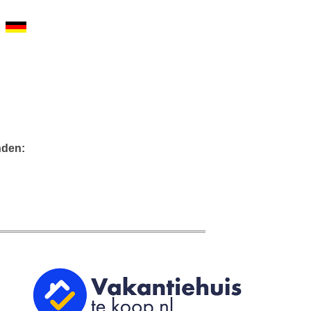
nden: