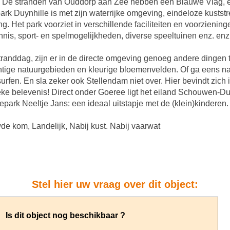
ik. De stranden van Ouddorp aan Zee hebben een Blauwe Vlag,
ark Duynhille is met zijn waterrijke omgeving, eindeloze kusts
 Het park voorziet in verschillende faciliteiten en voorzieninge
tennis, sport- en spelmogelijkheden, diverse speeltuinen enz. enz
randdag, zijn er in de directe omgeving genoeg andere dingen t
achtige natuurgebieden en kleurige bloemenvelden. Of ga eens 
)surfen. En sla zeker ook Stellendam niet over. Hier bevindt zich 
eke belevenis! Direct onder Goeree ligt het eiland Schouwen-Du
epark Neeltje Jans: een ideaal uitstapje met de (klein)kinderen.
de kom, Landelijk, Nabij kust. Nabij vaarwat
Stel hier uw vraag over dit object: