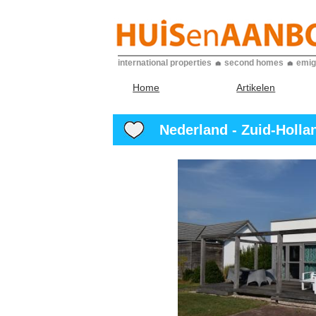
international properties
second homes
emig
Home
Artikelen
Nederland - Zuid-Holla