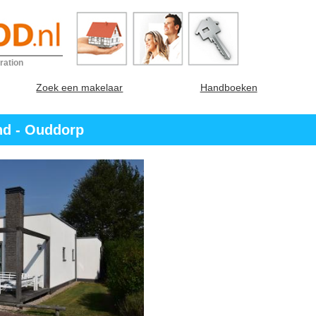
ration
Zoek een makelaar
Handboeken
nd - Ouddorp