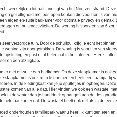
t werkelijk op loopafstand ligt van het Noorzee strand. Deze 
ng en gezelligheid met een open keuken die voorzien is van ni
 een eigen en-suite badkamer voor optimale privacy en gemak. 
omerdagen en buitenactiviteiten. De woning is voorzien van 6 z
id.
zeer verzorgde tuin. Door de schuifpui krijg je echt het binnen 
hele woning zijn doorgetrokken. De woning is voorzien van vl
 opstelling en past echt helemaal in het interieur. Hier zit alles
ser en een afzuigkap.
er met en-suite een badkamer. Op deze slaapkamer is ook een
e slaapkamer is ook ruim te noemen en heeft een raampartij v
kinderen. In de kledingkast kan je je spulletjes in opbergen. De
 rust te komen van alle dag. Hier vinden we ook een wastafel me
oek in de winter dan je handdoek ophangen aan de designradiat
de hele badkamer nat. De wastafel heeft ook net als in de eers
 goed onderhouden familiepark waar u heerlijk kunt genieten en