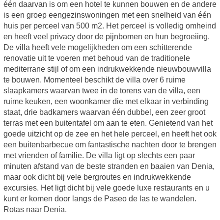
één daarvan is om een hotel te kunnen bouwen en de andere
is een groep eengezinswoningen met een snelheid van één
huis per perceel van 500 m2. Het perceel is volledig omheind
en heeft veel privacy door de pijnbomen en hun begroeiing.
De villa heeft vele mogelijkheden om een schitterende
renovatie uit te voeren met behoud van de traditionele
mediterrane stijl of om een indrukwekkende nieuwbouwvilla
te bouwen. Momenteel beschikt de villa over 6 ruime
slaapkamers waarvan twee in de torens van de villa, een
ruime keuken, een woonkamer die met elkaar in verbinding
staat, drie badkamers waarvan één dubbel, een zeer groot
terras met een buitentafel om aan te eten. Genietend van het
goede uitzicht op de zee en het hele perceel, en heeft het ook
een buitenbarbecue om fantastische nachten door te brengen
met vrienden of familie. De villa ligt op slechts een paar
minuten afstand van de beste stranden en baaien van Denia,
maar ook dicht bij vele bergroutes en indrukwekkende
excursies. Het ligt dicht bij vele goede luxe restaurants en u
kunt er komen door langs de Paseo de las te wandelen.
Rotas naar Denia.