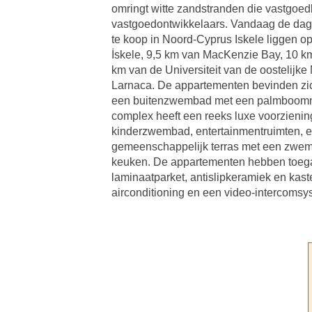
omringt witte zandstranden die vastgoedb
vastgoedontwikkelaars. Vandaag de dag b
te koop in Noord-Cyprus Iskele liggen 
İskele, 9,5 km van MacKenzie Bay, 10 k
km van de Universiteit van de oostelijk
Larnaca. De appartementen bevinden zich 
een buitenzwembad met een palmboommotie
complex heeft een reeks luxe voorzienin
kinderzwembad, entertainmentruimten, ee
gemeenschappelijk terras met een zwem
keuken. De appartementen hebben toegang
laminaatparket, antislipkeramiek en kast
airconditioning en een video-intercom