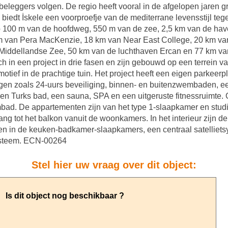
eleggers volgen. De regio heeft vooral in de afgelopen jaren gr
iedt İskele een voorproefje van de mediterrane levensstijl teg
op 100 m van de hoofdweg, 550 m van de zee, 2,5 km van de hav
m van Pera MacKenzie, 18 km van Near East College, 20 km va
e Middellandse Zee, 50 km van de luchthaven Ercan en 77 km va
in een project in drie fasen en zijn gebouwd op een terrein va
f in de prachtige tuin. Het project heeft een eigen parkeerpla
gen zoals 24-uurs beveiliging, binnen- en buitenzwembaden, een
n Turks bad, een sauna, SPA en een uitgeruste fitnessruimte. 
bad. De appartementen zijn van het type 1-slaapkamer en stu
 tot het balkon vanuit de woonkamers. In het interieur zijn de
en in de keuken-badkamer-slaapkamers, een centraal satellietsys
systeem. ECN-00264
Stel hier uw vraag over dit object: