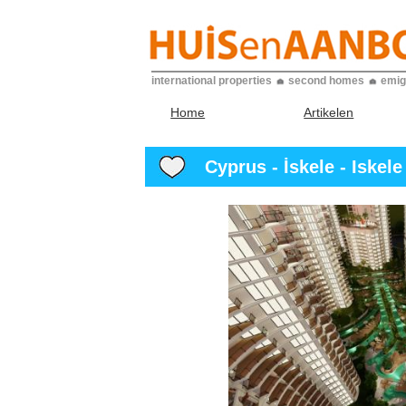
international properties
second homes
emig
Home
Artikelen
Cyprus - İskele - Iskele