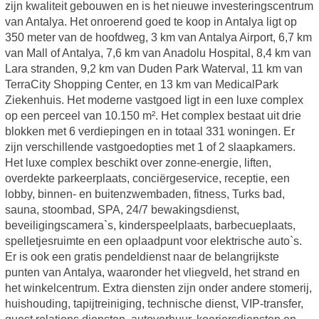
zijn kwaliteit gebouwen en is het nieuwe investeringscentrum
van Antalya. Het onroerend goed te koop in Antalya ligt op
350 meter van de hoofdweg, 3 km van Antalya Airport, 6,7 km
van Mall of Antalya, 7,6 km van Anadolu Hospital, 8,4 km van
Lara stranden, 9,2 km van Duden Park Waterval, 11 km van
TerraCity Shopping Center, en 13 km van MedicalPark
Ziekenhuis. Het moderne vastgoed ligt in een luxe complex
op een perceel van 10.150 m². Het complex bestaat uit drie
blokken met 6 verdiepingen en in totaal 331 woningen. Er
zijn verschillende vastgoedopties met 1 of 2 slaapkamers.
Het luxe complex beschikt over zonne-energie, liften,
overdekte parkeerplaats, conciërgeservice, receptie, een
lobby, binnen- en buitenzwembaden, fitness, Turks bad,
sauna, stoombad, SPA, 24/7 bewakingsdienst,
beveiligingscamera`s, kinderspeelplaats, barbecueplaats,
spelletjesruimte en een oplaadpunt voor elektrische auto`s.
Er is ook een gratis pendeldienst naar de belangrijkste
punten van Antalya, waaronder het vliegveld, het strand en
het winkelcentrum. Extra diensten zijn onder andere stomerij,
huishouding, tapijtreiniging, technische dienst, VIP-transfer,