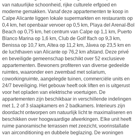
van natuurlijke schoonheid, rijke culturele erfgoed en
moderne gemakken. Vanaf deze appartementen te koop in
Calpe Alicante liggen lokale supermarkten en restaurants op
0,4 km, het openbaar vervoer op 0,5 km, Playa del Arenal-Bol
Beach op 0,75 km, het centrum van Calpe op 1,1 km, Puerto
Blanco Marina op 1,6 km, Club de Golf Ifach op 9,3 km,
Benissa op 10,7 km, Altea op 11,2 km, Jávea op 23,5 km en
de luchthaven van Alicante op 76,2 km afstand. Deze privé
en beveiligde gemeenschap beschikt over 52 exclusieve
appartementen. Bewoners profiteren van diverse gedeelde
ruimtes, waaronder een zwembad met solarium,
coworkingruimte, aangelegde tuinen, commerciële units en
24/7 beveiliging. Het gebouw heeft ook liften en is uitgerust
voor het opladen van elektrische voertuigen. De
appartementen zijn beschikbaar in verschillende indelingen
met 1, 2 of 3 slaapkamers en 2 badkamers. Interieurs zijn
doordacht ontworpen om natuurlijk licht te maximaliseren en
beschikken over hoogwaardige afwerkingen. Elke unit heeft
ruime panoramische terrassen met zeezicht, voorinstallatie
van airconditioning en dubbele beglazing. De woningen