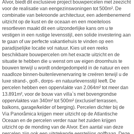
Alvor, biedt dit exclusieve project bouwpercelen met zeezicht
voor de realisatie van eengezinswoningen tot 500m². De
combinatie van bekroonde architectuur, een adembenemend
uitzicht op de kust en de oceaan en een moeiteloos
resortleven maakt dit een uitzonderlijke kans om u te
vestigen in een rustige levensstijl, een solide investering aan
te gaan of uw perfecte vakantiehuis te vinden op een
paradijselijke locatie vol natuur. Kies uit een reeks
beschikbare bouwpercelen om het exacte uitzicht en de
situatie te hebben die u wenst om uw eigen droomhuis te
bouwen terwijl u wordt ondergedompeld in de natuur en een
naadloze binnen-buitenlevenervaring te creëren terwijl u de
luxe strand-, golf-, dorps- en natuurlevensstijl leeft. De
percelen hebben een oppervlakte van 2.064m² tot meer dan
13.891m², voor de bouw van villa`s met bovengrondse
oppervlaktes van 340m² tot 500m² (exclusief terrassen,
balkons, garage/kelder of berging). Percelen dichter bij de
Via Panorâmica krijgen meer uitzicht op de Atlantische
Oceaan en de percelen verder naar het zuiden krijgen
uitzicht op de monding van de Alvor. Een aantal van deze
percelen zijn ook een uitstekende eerstelijns golfbaan. Deze