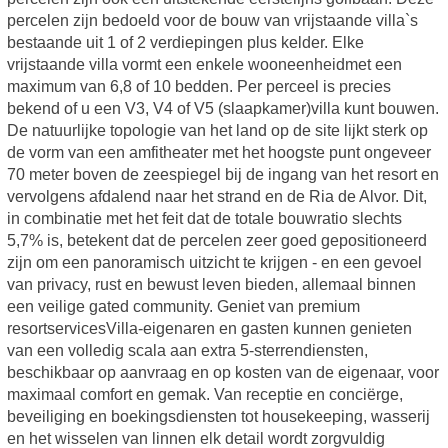
percelen zijn bedoeld voor de bouw van vrijstaande villa`s
bestaande uit 1 of 2 verdiepingen plus kelder. Elke
vrijstaande villa vormt een enkele wooneenheidmet een
maximum van 6,8 of 10 bedden. Per perceel is precies
bekend of u een V3, V4 of V5 (slaapkamer)villa kunt bouwen.
De natuurlijke topologie van het land op de site lijkt sterk op
de vorm van een amfitheater met het hoogste punt ongeveer
70 meter boven de zeespiegel bij de ingang van het resort en
vervolgens afdalend naar het strand en de Ria de Alvor. Dit,
in combinatie met het feit dat de totale bouwratio slechts
5,7% is, betekent dat de percelen zeer goed gepositioneerd
zijn om een panoramisch uitzicht te krijgen - en een gevoel
van privacy, rust en bewust leven bieden, allemaal binnen
een veilige gated community. Geniet van premium
resortservicesVilla-eigenaren en gasten kunnen genieten
van een volledig scala aan extra 5-sterrendiensten,
beschikbaar op aanvraag en op kosten van de eigenaar, voor
maximaal comfort en gemak. Van receptie en conciërge,
beveiliging en boekingsdiensten tot housekeeping, wasserij
en het wisselen van linnen elk detail wordt zorgvuldig