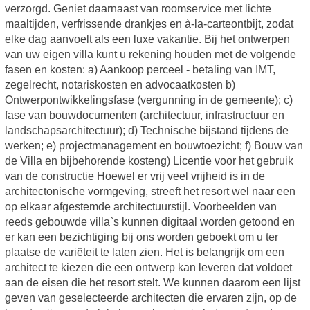
verzorgd. Geniet daarnaast van roomservice met lichte
maaltijden, verfrissende drankjes en à-la-carteontbijt, zodat
elke dag aanvoelt als een luxe vakantie. Bij het ontwerpen
van uw eigen villa kunt u rekening houden met de volgende
fasen en kosten: a) Aankoop perceel - betaling van IMT,
zegelrecht, notariskosten en advocaatkosten b)
Ontwerpontwikkelingsfase (vergunning in de gemeente); c)
fase van bouwdocumenten (architectuur, infrastructuur en
landschapsarchitectuur); d) Technische bijstand tijdens de
werken; e) projectmanagement en bouwtoezicht; f) Bouw van
de Villa en bijbehorende kosteng) Licentie voor het gebruik
van de constructie Hoewel er vrij veel vrijheid is in de
architectonische vormgeving, streeft het resort wel naar een
op elkaar afgestemde architectuurstijl. Voorbeelden van
reeds gebouwde villa`s kunnen digitaal worden getoond en
er kan een bezichtiging bij ons worden geboekt om u ter
plaatse de variëteit te laten zien. Het is belangrijk om een
architect te kiezen die een ontwerp kan leveren dat voldoet
aan de eisen die het resort stelt. We kunnen daarom een lijst
geven van geselecteerde architecten die ervaren zijn, op de