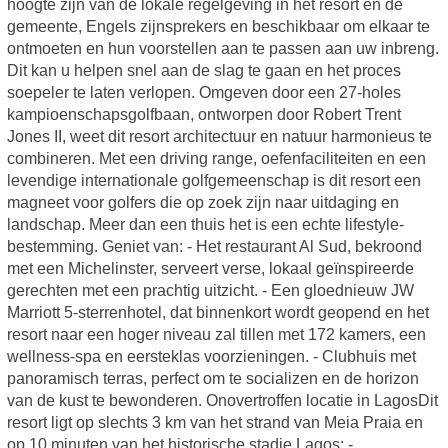
hoogte zijn van de lokale regelgeving in het resort en de
gemeente, Engels zijnsprekers en beschikbaar om elkaar te
ontmoeten en hun voorstellen aan te passen aan uw inbreng.
Dit kan u helpen snel aan de slag te gaan en het proces
soepeler te laten verlopen. Omgeven door een 27-holes
kampioenschapsgolfbaan, ontworpen door Robert Trent
Jones II, weet dit resort architectuur en natuur harmonieus te
combineren. Met een driving range, oefenfaciliteiten en een
levendige internationale golfgemeenschap is dit resort een
magneet voor golfers die op zoek zijn naar uitdaging en
landschap. Meer dan een thuis het is een echte lifestyle-
bestemming. Geniet van: - Het restaurant Al Sud, bekroond
met een Michelinster, serveert verse, lokaal geïnspireerde
gerechten met een prachtig uitzicht. - Een gloednieuw JW
Marriott 5-sterrenhotel, dat binnenkort wordt geopend en het
resort naar een hoger niveau zal tillen met 172 kamers, een
wellness-spa en eersteklas voorzieningen. - Clubhuis met
panoramisch terras, perfect om te socializen en de horizon
van de kust te bewonderen. Onovertroffen locatie in LagosDit
resort ligt op slechts 3 km van het strand van Meia Praia en
op 10 minuten van het historische stadje Lagos: -