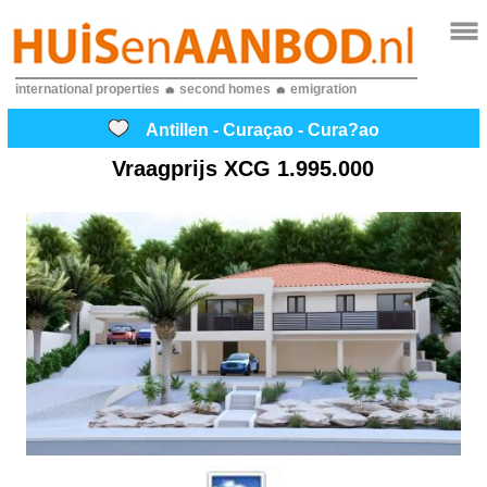
international properties
second homes
emigration
Antillen - Curaçao - Cura?ao
Vraagprijs
XCG 1.995.000