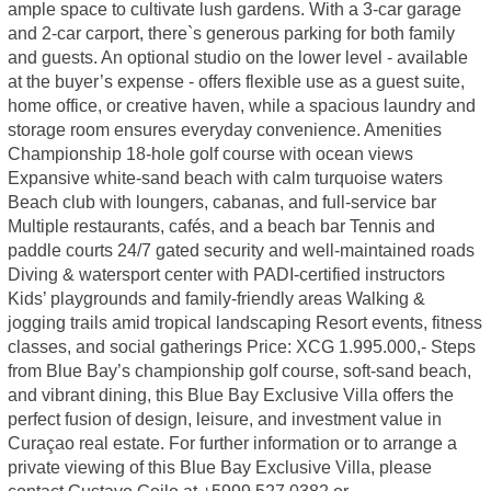
ample space to cultivate lush gardens. With a 3-car garage
and 2-car carport, there`s generous parking for both family
and guests. An optional studio on the lower level - available
at the buyer’s expense - offers flexible use as a guest suite,
home office, or creative haven, while a spacious laundry and
storage room ensures everyday convenience. Amenities
Championship 18-hole golf course with ocean views
Expansive white-sand beach with calm turquoise waters
Beach club with loungers, cabanas, and full-service bar
Multiple restaurants, cafés, and a beach bar Tennis and
paddle courts 24/7 gated security and well-maintained roads
Diving & watersport center with PADI-certified instructors
Kids’ playgrounds and family-friendly areas Walking &
jogging trails amid tropical landscaping Resort events, fitness
classes, and social gatherings Price: XCG 1.995.000,- Steps
from Blue Bay’s championship golf course, soft-sand beach,
and vibrant dining, this Blue Bay Exclusive Villa offers the
perfect fusion of design, leisure, and investment value in
Curaçao real estate. For further information or to arrange a
private viewing of this Blue Bay Exclusive Villa, please