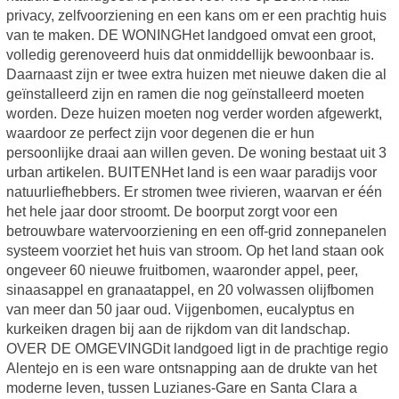
privacy, zelfvoorziening en een kans om er een prachtig huis
van te maken. DE WONINGHet landgoed omvat een groot,
volledig gerenoveerd huis dat onmiddellijk bewoonbaar is.
Daarnaast zijn er twee extra huizen met nieuwe daken die al
geïnstalleerd zijn en ramen die nog geïnstalleerd moeten
worden. Deze huizen moeten nog verder worden afgewerkt,
waardoor ze perfect zijn voor degenen die er hun
persoonlijke draai aan willen geven. De woning bestaat uit 3
urban artikelen. BUITENHet land is een waar paradijs voor
natuurliefhebbers. Er stromen twee rivieren, waarvan er één
het hele jaar door stroomt. De boorput zorgt voor een
betrouwbare watervoorziening en een off-grid zonnepanelen
systeem voorziet het huis van stroom. Op het land staan ook
ongeveer 60 nieuwe fruitbomen, waaronder appel, peer,
sinaasappel en granaatappel, en 20 volwassen olijfbomen
van meer dan 50 jaar oud. Vijgenbomen, eucalyptus en
kurkeiken dragen bij aan de rijkdom van dit landschap.
OVER DE OMGEVINGDit landgoed ligt in de prachtige regio
Alentejo en is een ware ontsnapping aan de drukte van het
moderne leven, tussen Luzianes-Gare en Santa Clara a