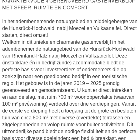
KARAKTERVOL EN GERENOVEERD GASTENVERBLIJF
MET SFEER, RUIMTE EN COMFORT
In het adembenemende natuurgebied en middelgebergte van
de Hunsrück-Hochwald, nabij Moezel en Vulkaaneifel. Direct
starten, direct omzet!
Welkom in dit unieke en charmante gastenverblijf in het
adembenemende natuurgebied van de Hunsrück-Hochwald
van Rheinland-Pfalz nabij Moezel en Vulkaaneifel. Deze
(instapklare én in bedrijf zijnde) accommodatie biedt de
perfecte basis voor investeerders of ondernemers die op
zoek zijn naar een goedlopend bedrijf in een toeristische
regio. Het gebouw is in de jaren 2019 – 2025 grondig
gerenoveerd en gemoderniseerd. U kunt er direct intrekken
en aan de slag, met ruim 700 m² woonoppervlakte (waarvan
100 m² privéwoning) verdeeld over drie verdiepingen. Vanuit
de eerste verdieping heeft u toegang tot de grote en besloten
tuin van circa 800 m² met diverse (overdekte) terrassen en
zitgelegenheden en volop ruimte voor buitenactiviteiten. Dit
uitzonderlijke pand biedt de nodige flexibiliteit en de perfecte
basis voor diverse doeleinden: een bed & breakfast, een