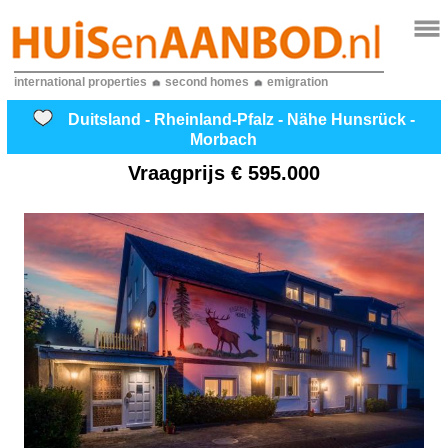
international properties
second homes
emigration
Duitsland - Rheinland-Pfalz - Nähe Hunsrück -
Morbach
Vraagprijs
€ 595.000