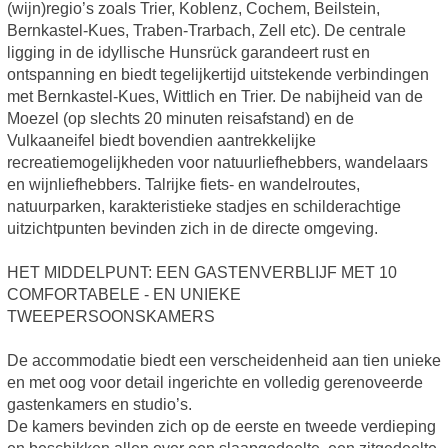
(wijn)regio’s zoals Trier, Koblenz, Cochem, Beilstein,
Bernkastel-Kues, Traben-Trarbach, Zell etc). De centrale
ligging in de idyllische Hunsrück garandeert rust en
ontspanning en biedt tegelijkertijd uitstekende verbindingen
met Bernkastel-Kues, Wittlich en Trier. De nabijheid van de
Moezel (op slechts 20 minuten reisafstand) en de
Vulkaaneifel biedt bovendien aantrekkelijke
recreatiemogelijkheden voor natuurliefhebbers, wandelaars
en wijnliefhebbers. Talrijke fiets- en wandelroutes,
natuurparken, karakteristieke stadjes en schilderachtige
uitzichtpunten bevinden zich in de directe omgeving.
HET MIDDELPUNT: EEN GASTENVERBLIJF MET 10
COMFORTABELE - EN UNIEKE
TWEEPERSOONSKAMERS
De accommodatie biedt een verscheidenheid aan tien unieke
en met oog voor detail ingerichte en volledig gerenoveerde
gastenkamers en studio’s.
De kamers bevinden zich op de eerste en tweede verdieping