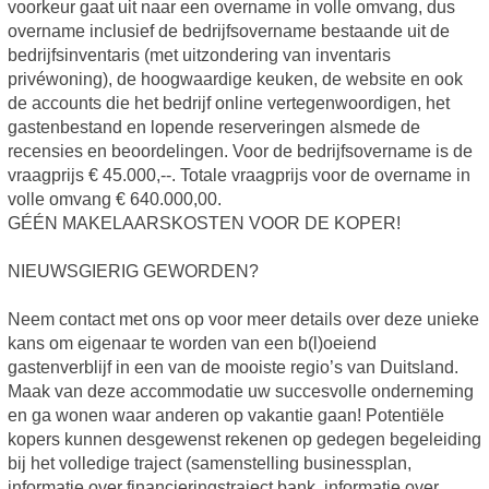
voorkeur gaat uit naar een overname in volle omvang, dus
overname inclusief de bedrijfsovername bestaande uit de
bedrijfsinventaris (met uitzondering van inventaris
privéwoning), de hoogwaardige keuken, de website en ook
de accounts die het bedrijf online vertegenwoordigen, het
gastenbestand en lopende reserveringen alsmede de
recensies en beoordelingen. Voor de bedrijfsovername is de
vraagprijs € 45.000,--. Totale vraagprijs voor de overname in
volle omvang € 640.000,00.
GÉÉN MAKELAARSKOSTEN VOOR DE KOPER!
NIEUWSGIERIG GEWORDEN?
Neem contact met ons op voor meer details over deze unieke
kans om eigenaar te worden van een b(l)oeiend
gastenverblijf in een van de mooiste regio’s van Duitsland.
Maak van deze accommodatie uw succesvolle onderneming
en ga wonen waar anderen op vakantie gaan! Potentiële
kopers kunnen desgewenst rekenen op gedegen begeleiding
bij het volledige traject (samenstelling businessplan,
informatie over financieringstraject bank, informatie over