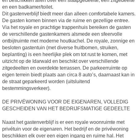
en beschikken allen over een slaapgedeelte, een zitgedeelte
en een badkamer/toilet.
Dit gastenverblijf biedt meer dan alleen comfortabele kamers.
De gasten komen binnen via de ruime en gezellige entree.
Via het royale en prachtige trappenhuis bereiken de gasten
de verschillende gastenkamers alsmede een sfeervolle
ontbijtruimte met moderne houtkachel. De royale, zonnige en
besloten gastentuin (met diverse fruitbomen, struiken,
beplanting) is een heerlijke plek om tot rust te komen, met
uitzicht op de Idarwald en beschikt over verschillende
zitgedeelten en overdekte terrassen. De parkeerruimte op
eigen terrein biedt plaats aan circa 8 auto’s, daarnaast kan in
de straat geparkeerd worden (uitsluitend
bestemmingsverkeer).
DE PRIVÉWONING VOOR DE EIGENAREN, VOLLEDIG
GESCHEIDEN VAN HET BEDRIJFSMATIGE GEDEELTE
Naast het gastenverblijf is er een royale woonruimte met
privétuin voor de eigenaren. Het bedrijf en de privéwoning
beschikken elk over een eigen ingang en ruime hal. Het