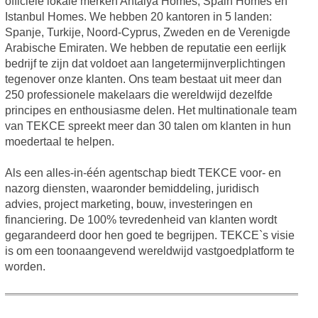
officiële lokale merken Antalya Homes, Spain Homes en
Istanbul Homes. We hebben 20 kantoren in 5 landen:
Spanje, Turkije, Noord-Cyprus, Zweden en de Verenigde
Arabische Emiraten. We hebben de reputatie een eerlijk
bedrijf te zijn dat voldoet aan langetermijnverplichtingen
tegenover onze klanten. Ons team bestaat uit meer dan
250 professionele makelaars die wereldwijd dezelfde
principes en enthousiasme delen. Het multinationale team
van TEKCE spreekt meer dan 30 talen om klanten in hun
moedertaal te helpen.
Als een alles-in-één agentschap biedt TEKCE voor- en
nazorg diensten, waaronder bemiddeling, juridisch
advies, project marketing, bouw, investeringen en
financiering. De 100% tevredenheid van klanten wordt
gegarandeerd door hen goed te begrijpen. TEKCE`s visie
is om een toonaangevend wereldwijd vastgoedplatform te
worden.