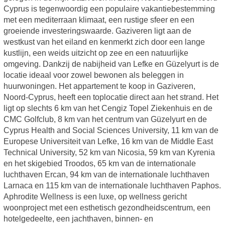
Cyprus is tegenwoordig een populaire vakantiebestemming
met een mediterraan klimaat, een rustige sfeer en een
groeiende investeringswaarde. Gaziveren ligt aan de
westkust van het eiland en kenmerkt zich door een lange
kustlijn, een weids uitzicht op zee en een natuurlijke
omgeving. Dankzij de nabijheid van Lefke en Güzelyurt is de
locatie ideaal voor zowel bewonen als beleggen in
huurwoningen. Het appartement te koop in Gaziveren,
Noord-Cyprus, heeft een toplocatie direct aan het strand. Het
ligt op slechts 6 km van het Cengiz Topel Ziekenhuis en de
CMC Golfclub, 8 km van het centrum van Güzelyurt en de
Cyprus Health and Social Sciences University, 11 km van de
Europese Universiteit van Lefke, 16 km van de Middle East
Technical University, 52 km van Nicosia, 59 km van Kyrenia
en het skigebied Troodos, 65 km van de internationale
luchthaven Ercan, 94 km van de internationale luchthaven
Larnaca en 115 km van de internationale luchthaven Paphos.
Aphrodite Wellness is een luxe, op wellness gericht
woonproject met een esthetisch gezondheidscentrum, een
hotelgedeelte, een jachthaven, binnen- en