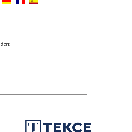
nden: