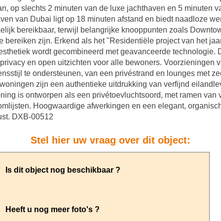
an, op slechts 2 minuten van de luxe jachthaven en 5 minuten v
aven van Dubai ligt op 18 minuten afstand en biedt naadloze we
ijk bereikbaar, terwijl belangrijke knooppunten zoals Downtow
 te bereiken zijn. Erkend als het "Residentiële project van het 
ze esthetiek wordt gecombineerd met geavanceerde technologie.
 privacy en open uitzichten voor alle bewoners. Voorzieningen v
sstijl te ondersteunen, van een privéstrand en lounges met ze
ningen zijn een authentieke uitdrukking van verfijnd eilandlev
ning is ontworpen als een privétoevluchtsoord, met ramen van vl
 omlijsten. Hoogwaardige afwerkingen en een elegant, organisch
ust. DXB-00512
Stel hier uw vraag over dit object: