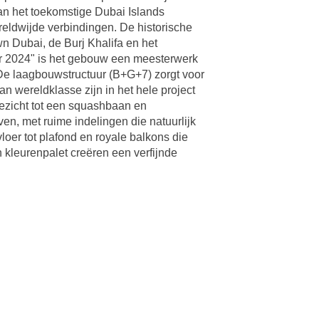
an het toekomstige Dubai Islands
reldwijde verbindingen. De historische
n Dubai, de Burj Khalifa en het
jaar 2024" is het gebouw een meesterwerk
 De laagbouwstructuur (B+G+7) zorgt voor
an wereldklasse zijn in het hele project
ezicht tot een squashbaan en
en, met ruime indelingen die natuurlijk
oer tot plafond en royale balkons die
 kleurenpalet creëren een verfijnde