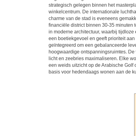
strategisch gelegen binnen het masterpl
winkelcentrum. De internationale luchth
charme van de stad is eveneens gemakkel
financiële district binnen 30-35 minuten
in moderne architectuur, waarbij tijdlo
een boetiekgevoel en geeft prioriteit aan
geïntegreerd om een gebalanceerde leven
hoogwaardige ontspanningsruimtes. De wo
licht en zeebries maximaliseren. Elke wo
een weids uitzicht op de Arabische Golf
basis voor hedendaags wonen aan de k