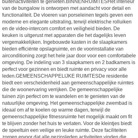
buitenactiviteiten te genieten.BINNENRUIMTESHet interieur
van de bungalow is ontworpen met aandacht voor detail en
functionaliteit. De vloeren van porseleinen tegels geven een
moderne en elegante uitstraling, terwijl elektrische rolluiken
en de video-intercom comfort en veiligheid bieden. De
keuken is uitgerust met apparaten die het dagelijks leven
vergemakkelijken. Ingebouwde kasten in de slaapkamers
bieden efficiënte opslagruimte, en de voorinstallatie van
airconditioning zorgt het hele jaar door voor een comfortabele
omgeving. De indeling van 3 slaapkamers en 2 badkamers is
perfect voor gezinnen en biedt ruimte en privacy voor alle
leden.GEMEENSCHAPPELIJKE RUIMTESDe residentie
biedt een verscheidenheid aan gemeenschappelijke ruimtes
die de woonervaring verrijken. De gemeenschappelijke
tuinen zijn perfect om te wandelen en te genieten van de
natuurlijke omgeving. Het gemeenschappelijke zwembad is
ideaal om af te koelen op warme dagen, terwijl de
gemeenschappelijke fitnessruimte het mogelijk maakt om fit
te blijven zonder het huis te verlaten. Voor de kleintjes biedt
de speeltuin een veilige en leuke ruimte. Deze faciliteiten
zorgen ervoor dat alle gezinsleden activiteiten vinden die