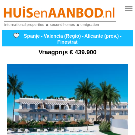
international properties
second homes
emigration
Spanje - Valencia (Regio) - Alicante (prov.) -
Finestrat
Vraagprijs
€ 439.900