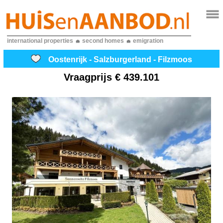
international properties
second homes
emigration
Oostenrijk - Salzburgerland - Filzmoos
Vraagprijs
€ 439.101