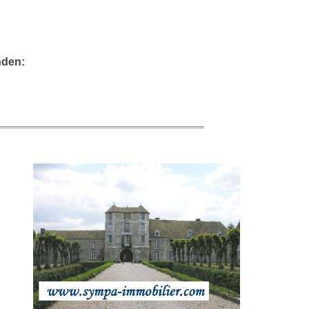
nden: