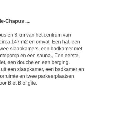
le-Chapus ...
.
apus en 3 km van het centrum van
circa 147 m2 en omvat, Een hal, een
, twee slaapkamers, een badkamer met
mtepomp en een sauna., Een eerste,
et, een douche en een berging.
 uit een slaapkamer, een badkamer en
oorruimte en twee parkeerplaatsen
r B et B of gite.