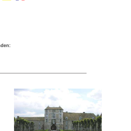
nden: