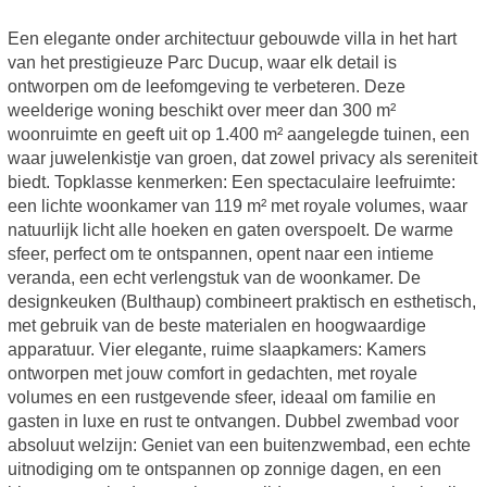
Een elegante onder architectuur gebouwde villa in het hart
van het prestigieuze Parc Ducup, waar elk detail is
ontworpen om de leefomgeving te verbeteren. Deze
weelderige woning beschikt over meer dan 300 m²
woonruimte en geeft uit op 1.400 m² aangelegde tuinen, een
waar juwelenkistje van groen, dat zowel privacy als sereniteit
biedt. Topklasse kenmerken: Een spectaculaire leefruimte:
een lichte woonkamer van 119 m² met royale volumes, waar
natuurlijk licht alle hoeken en gaten overspoelt. De warme
sfeer, perfect om te ontspannen, opent naar een intieme
veranda, een echt verlengstuk van de woonkamer. De
designkeuken (Bulthaup) combineert praktisch en esthetisch,
met gebruik van de beste materialen en hoogwaardige
apparatuur. Vier elegante, ruime slaapkamers: Kamers
ontworpen met jouw comfort in gedachten, met royale
volumes en een rustgevende sfeer, ideaal om familie en
gasten in luxe en rust te ontvangen. Dubbel zwembad voor
absoluut welzijn: Geniet van een buitenzwembad, een echte
uitnodiging om te ontspannen op zonnige dagen, en een