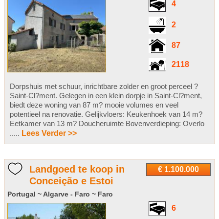
4
2
87
2118
Dorpshuis met schuur, inrichtbare zolder en groot perceel ?
Saint-Cl?ment. Gelegen in een klein dorpje in Saint-Cl?ment,
biedt deze woning van 87 m? mooie volumes en veel
potentieel na renovatie. Gelijkvloers: Keukenhoek van 14 m?
Eetkamer van 13 m? Doucheruimte Bovenverdieping: Overlo
.....
Lees Verder >>
Landgoed te koop in
€ 1.100.000
Conceição e Estoi
Portugal ~ Algarve - Faro ~ Faro
6