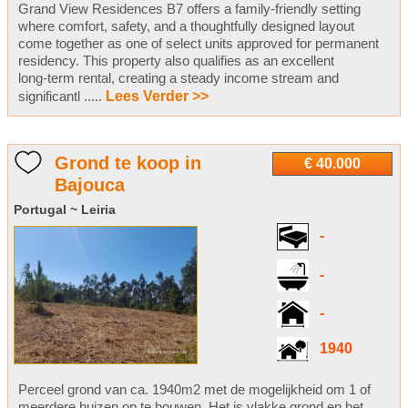
Grand View Residences B7 offers a family-friendly setting
where comfort, safety, and a thoughtfully designed layout
come together as one of select units approved for permanent
residency. This property also qualifies as an excellent
long‑term rental, creating a steady income stream and
significantl .....
Lees Verder >>
Grond te koop in
€ 40.000
Bajouca
Portugal ~ Leiria
-
-
-
1940
Perceel grond van ca. 1940m2 met de mogelijkheid om 1 of
meerdere huizen op te bouwen. Het is vlakke grond en het