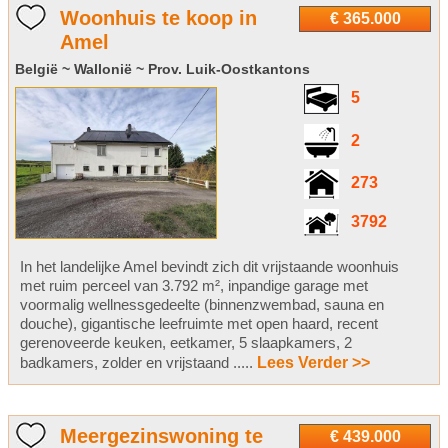
Woonhuis te koop in
€ 365.000
Amel
België ~ Wallonië ~ Prov. Luik-Oostkantons
5
2
273
3792
In het landelijke Amel bevindt zich dit vrijstaande woonhuis
met ruim perceel van 3.792 m², inpandige garage met
voormalig wellnessgedeelte (binnenzwembad, sauna en
douche), gigantische leefruimte met open haard, recent
gerenoveerde keuken, eetkamer, 5 slaapkamers, 2
badkamers, zolder en vrijstaand .....
Lees Verder >>
Meergezinswoning te
€ 439.000